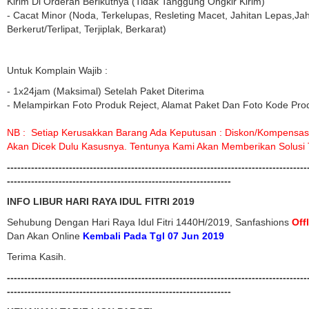
Kirim Di Orderan Berikutnya (tidak Tanggung Ongkir Kirim)
- Cacat Minor (noda, Terkelupas, Resleting Macet, Jahitan Lepas,jahi
Berkerut/terlipat, Terjiplak, Berkarat)
Untuk Komplain Wajib :
- 1x24jam (maksimal) Setelah Paket Diterima
- Melampirkan Foto Produk Reject, Alamat Paket Dan Foto Kode Prod
NB : Setiap Kerusakkan Barang Ada Keputusan : Diskon/kompensasi,
Akan Dicek Dulu Kasusnya. Tentunya Kami Akan Memberikan Solusi 
---------------------------------------------------------------------------------------
-----------------------------------------------------------------
INFO LIBUR HARI RAYA IDUL FITRI 2019
Sehubung Dengan Hari Raya Idul Fitri 1440H/2019, Sanfashions
Off
Dan Akan Online
Kembali Pada Tgl 07 Jun 2019
Terima Kasih.
---------------------------------------------------------------------------------------
-----------------------------------------------------------------