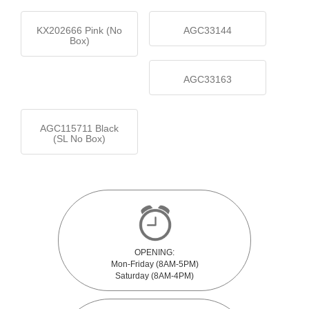
KX202666 Pink (No
AGC33144
Box)
AGC33163
AGC115711 Black
(SL No Box)
OPENING:
Mon-Friday (8AM-5PM)
Saturday (8AM-4PM)