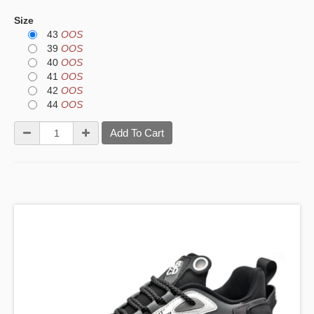
Size
43
OOS
39
OOS
40
OOS
41
OOS
42
OOS
44
OOS
Add To Cart