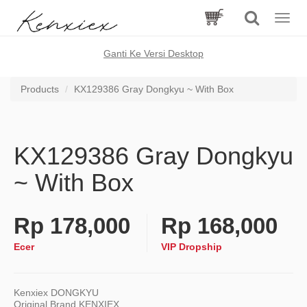
Toggle
naviga
Ganti Ke Versi Desktop
Products
KX129386 Gray Dongkyu ~ With Box
KX129386 Gray Dongkyu
~ With Box
Rp
178,000
Rp
168,000
Ecer
VIP Dropship
Kenxiex DONGKYU
Original Brand KENXIEX